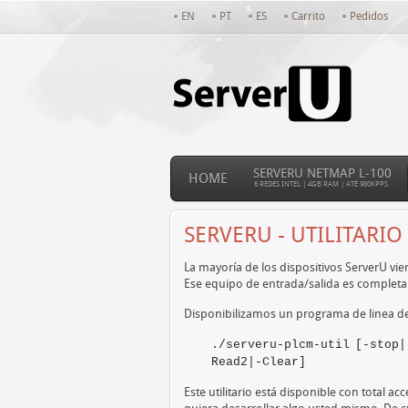
EN
PT
ES
Carrito
Pedidos
SERVERU NETMAP L-100
HOME
6 REDES INTEL | 4GB RAM | ATÉ 980KPPS
SERVERU - UTILITARI
La mayoría de los dispositivos ServerU vi
Ese equipo de entrada/salida es comple
Disponibilizamos un programa de linea de 
./serveru-plcm-util [-stop|
Read2|-Clear]
Este utilitario está disponible con total 