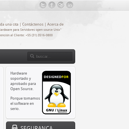
@ServerUbrasil
Facebook
Foursquare
LinkedIn
ida una cita
|
Contáctenos
|
Acerca de
Hardware para Servidores open source Unix"
ención al Cliente: +55 (31) 3516-0800
Hardware
soportado y
aprobado para
Open Source.
Porque tomamos
el software en
serio.
SEGURANÇA