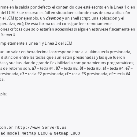
rime en la salida por defecto el contenido que esté escrito en la Linea 1 o en
2 del LCM. Este recurso es útil en situacioens donde mas de una aplicación
n el LCM (por ejemplo, un
daemon
y un shell script, una aplicación y el
perativo, etc); De esta forma usted consigue leer remotamente
ones críticas que solo estarían accesibles si alguien estuviese fisicamente en
l ServerU
mpletamente a Linea 1 y Linea 2 del LCM
un un valor en hexadecimal correspondiente a la ultima tecla presionada,
distinción entre las teclas que aún están presionadas y las que fueron
as y sueltas, dando grande flexibilidad a comportamientos programáticos;
es de retorno són:
a7
= tecla #1;
87
= tecla #2;
8f
= tecla #3;
af
= tecla #4;
e7
=
presionada;
c7
= tecla #2 presionada;
cf
= tecla #3 presionada;
ef
= tecla #4
da;
ple:
com.br http://www.ServerU.us
pad model Netmap L100 & Netmap L800