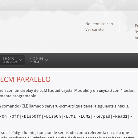
No items in cart
P
Ver carrito
"
At
DOCS
LOGIN
& MANUAIS
ENTRAR
O LCM PARALELO
enen con un display de LCM (Liquid Crystal Module) y un
keypad
con 4 teclas.
tamente programable.
comando (CLI) llamado serveru-pcm-util que tiene la siguiente sintaxis:
-On|-Off|-DispOff|-DispOn|-LCM1|-LCM2|-Keypad|-Read1|-
acceso al código fuente, que puede ser usado como referencia en caso que