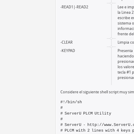
-READ1|-READ2
Lee e imp
la Linea 
escribe e
sistema o
informaci
frente de
-CLEAR
Limpia co
-KEYPAD
Presenta 
haciendo 
presionad
los valor
tecla #1 
presiona
Considere el siguiente shell script muy sim
#!/bin/sh
#
# ServerU PLCM Utility
#
# ServerU - http://www.ServerU.
# PLCM with 2 lines with 4 keys 