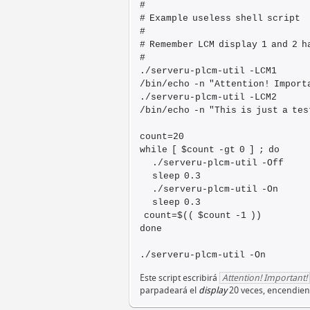
#
# Example useless shell script
#
# Remember LCM display 1 and 2 h
#
./serveru-plcm-util -LCM1
/bin/echo -n "Attention! Import
./serveru-plcm-util -LCM2
/bin/echo -n "This is just a tes
count=20
while [ $count -gt 0 ] ; do
./serveru-plcm-util -Off
sleep 0.3
./serveru-plcm-util -On
sleep 0.3
count=$(( $count -1 ))
done
./serveru-plcm-util -On
Este script escribirá
Attention! Important!
parpadeará el
display
20 veces, encendien