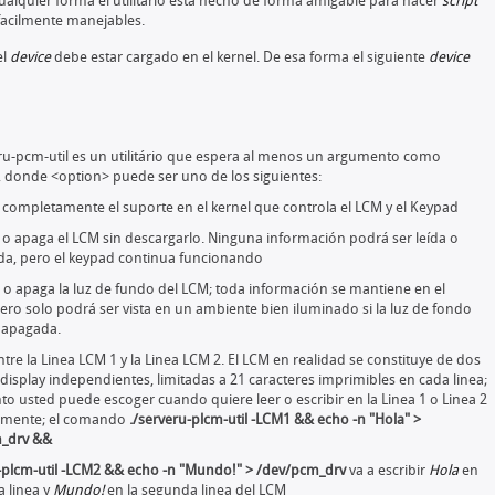
ualquier forma el utilitário está hecho de forma amigable para hacer
script
facilmente manejables.
el
device
debe estar cargado en el kernel. De esa forma el siguiente
device
eru-pcm-util es un utilitário que espera al menos un argumento como
 donde <option> puede ser uno de los siguientes:
completamente el suporte en el kernel que controla el LCM y el Keypad
o apaga el LCM sin descargarlo. Ninguna información podrá ser leída o
da, pero el keypad continua funcionando
o apaga la luz de fundo del LCM; toda información se mantiene en el
pero solo podrá ser vista en un ambiente bien iluminado si la luz de fondo
 apagada.
ntre la Linea LCM 1 y la Linea LCM 2. El LCM en realidad se constituye de dos
 display independientes, limitadas a 21 caracteres imprimibles en cada linea;
nto usted puede escoger cuando quiere leer o escribir en la Linea 1 o Linea 2
amente; el comando
./serveru-plcm-util -LCM1 && echo -n "Hola" >
_drv &&
u-plcm-util -LCM2 && echo -n "Mundo!" > /dev/pcm_drv
va a escribir
Hola
en
a linea y
Mundo!
en la segunda linea del LCM