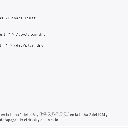
as 21 chars limit.
ant!" > /dev/plcm_drv
t. " > /dev/plcm_drv
en la Linha 1 del LCM y
This is just a test.
en la Linha 2 del LCM y
do/apagando el display en un ciclo.