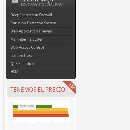
EQUIPAMENTO IDEAL PARA
Deep Inspection Firewall
Intrusion Detection System
Web Application Firewall
Mail Filtering System
Web Access Control
Bastion Host
QoS Scheduler
HSM
TENEMOS EL PRECIO!