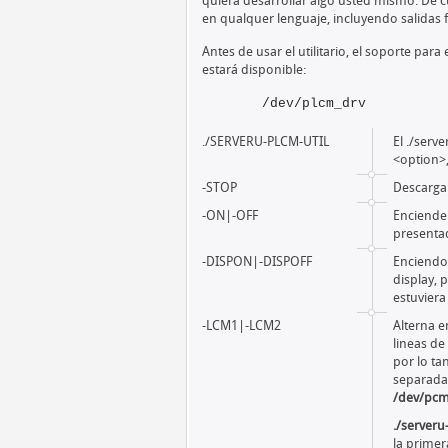
quiera desarrollar algo usted mismo. De c
en qualquer lenguaje, incluyendo salidas 
Antes de usar el utilitario, el soporte para 
estará disponible:
/dev/plcm_drv
./SERVERU-PLCM-UTIL
El ./serv
<option>,
-STOP
Descarga 
-ON|-OFF
Enciende 
presenta
-DISPON|-DISPOFF
Enciendo 
display, 
estuviera
-LCM1|-LCM2
Alterna e
lineas de
por lo ta
separad
/dev/pcm
./server
la primer