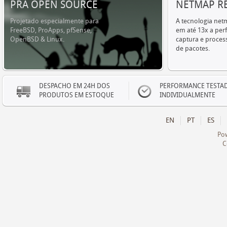
PRA OPEN SOURCE
NETMAP R
Projetado especialmente para
A tecnologia ne
FreeBSD, ProApps, pfSense,
em até 13x a pe
OpenBSD & Linux.
captura e proce
de pacotes.
DESPACHO EM 24H DOS
PERFORMANCE TESTA
PRODUTOS EM ESTOQUE
INDIVIDUALMENTE
EN
PT
ES
Po
C