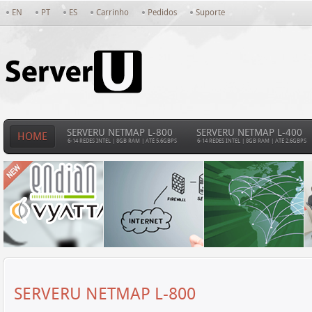
EN
PT
ES
Carrinho
Pedidos
Suporte
SERVERU NETMAP L-800
SERVERU NETMAP L-400
HOME
6-14 REDES INTEL | 8GB RAM | ATÉ 5.6GBPS
6-14 REDES INTEL | 8GB RAM | ATÉ 2.6GBPS
SERVERU NETMAP L-800