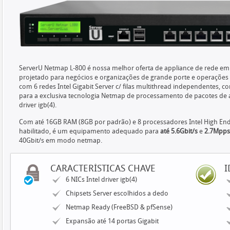
ServerU Netmap L-800 é nossa melhor oferta de appliance de rede e
projetado para negócios e organizações de grande porte e operações 
com 6 redes Intel Gigabit Server c/ filas multithread independentes, c
para a exclusiva tecnologia Netmap de processamento de pacotes de a
driver igb(4).
Com até 16GB RAM (8GB por padrão) e 8 processadores Intel High E
habilitado, é um equipamento adequado para
até 5.6Gbit/s
e
2.7Mpps
40Gbit/s em modo netmap.
CARACTERÍSTICAS CHAVE
I
6 NICs Intel driver igb(4)
Chipsets Server escolhidos a dedo
Netmap Ready (FreeBSD & pfSense)
Expansão até 14 portas Gigabit