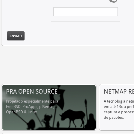
ENVIAR
PRA OPEN SOURCE
NETMAP R
Projetado especialmente para
A tecnologia ne
FreeBSD, ProApps, pfSense,
em até 13x a pe
OpenBSD & Linux.
captura e proce
de pacotes.