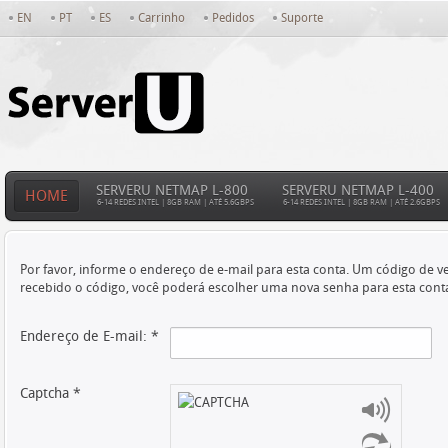
EN
PT
ES
Carrinho
Pedidos
Suporte
SERVERU NETMAP L-800
SERVERU NETMAP L-400
HOME
6-14 REDES INTEL | 8GB RAM | ATÉ 5.6GBPS
6-14 REDES INTEL | 8GB RAM | ATÉ 2.6GBPS
Por favor, informe o endereço de e-mail para esta conta. Um código de ve
recebido o código, você poderá escolher uma nova senha para esta cont
Endereço de E-mail:
*
Captcha
*